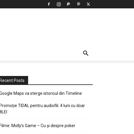
Recent Posts
Google Maps va sterge istoricul din Timeline
Promoție TIDAL pentru audiofili: 4 luni cu doar
8LEI
Filme: Molly’s Game – Cu și despre poker