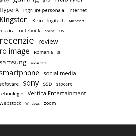
galaxy
ghid
HyperX
ingrijire personala
internet
Kingston
Kirin
logitech
Microsoft
muzica
notebook
online
OS
recenzie
review
ro image
Romania
S8
samsung
securitate
smartphone
social media
sony
software
SSD
stocare
VerticalEntertainment
tehnologie
Webstock
zoom
Windows