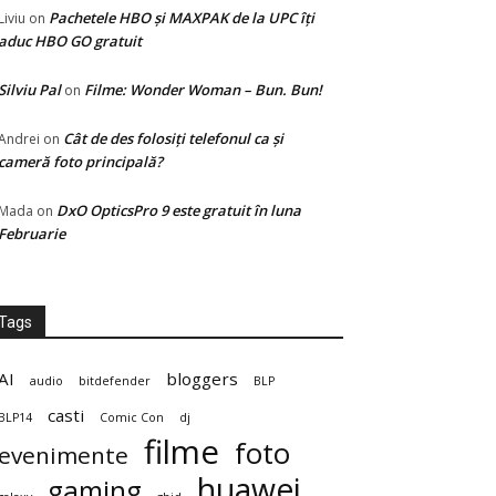
Pachetele HBO și MAXPAK de la UPC îți
Liviu
on
aduc HBO GO gratuit
Silviu Pal
Filme: Wonder Woman – Bun. Bun!
on
Cât de des folosiți telefonul ca și
Andrei
on
cameră foto principală?
DxO OpticsPro 9 este gratuit în luna
Mada
on
Februarie
Tags
AI
bloggers
audio
bitdefender
BLP
casti
BLP14
Comic Con
dj
filme
foto
evenimente
huawei
gaming