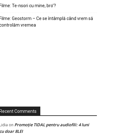
Filme: Te-nsori cu mine, bro’?
Filme: Geostorm – Ce se întâmplă când vrem să
controlăm vremea
Recent Comments
Promoție TIDAL pentru audiofili: 4 luni
Lidia
on
cu doar 8LEI