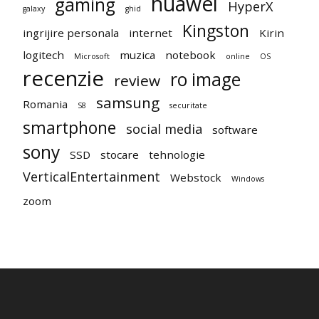
huawei
gaming
HyperX
galaxy
ghid
Kingston
ingrijire personala
internet
Kirin
logitech
muzica
notebook
Microsoft
online
OS
recenzie
ro image
review
samsung
Romania
S8
securitate
smartphone
social media
software
sony
SSD
stocare
tehnologie
VerticalEntertainment
Webstock
Windows
zoom