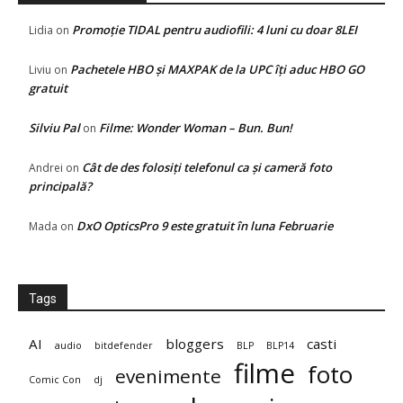
Promoție TIDAL pentru audiofili: 4 luni cu doar 8LEI
Lidia
on
Pachetele HBO și MAXPAK de la UPC îți aduc HBO GO
Liviu
on
gratuit
Silviu Pal
Filme: Wonder Woman – Bun. Bun!
on
Cât de des folosiți telefonul ca și cameră foto
Andrei
on
principală?
DxO OpticsPro 9 este gratuit în luna Februarie
Mada
on
Tags
AI
bloggers
casti
audio
bitdefender
BLP
BLP14
filme
foto
evenimente
Comic Con
dj