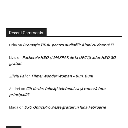
Recent Comments
Promoție TIDAL pentru audiofili: 4 luni cu doar 8LEI
Lidia
on
Pachetele HBO și MAXPAK de la UPC îți aduc HBO GO
Liviu
on
gratuit
Silviu Pal
Filme: Wonder Woman – Bun. Bun!
on
Cât de des folosiți telefonul ca și cameră foto
Andrei
on
principală?
DxO OpticsPro 9 este gratuit în luna Februarie
Mada
on