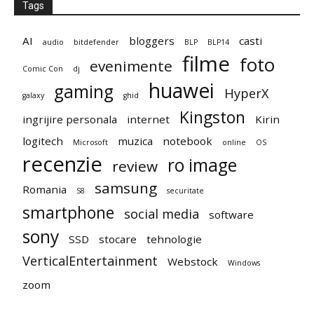
Tags
AI
bloggers
casti
audio
bitdefender
BLP
BLP14
filme
foto
evenimente
Comic Con
dj
huawei
gaming
HyperX
galaxy
ghid
Kingston
ingrijire personala
internet
Kirin
logitech
muzica
notebook
Microsoft
online
OS
recenzie
ro image
review
samsung
Romania
S8
securitate
smartphone
social media
software
sony
SSD
stocare
tehnologie
VerticalEntertainment
Webstock
Windows
zoom