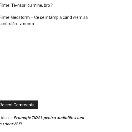
Filme: Te-nsori cu mine, bro’?
Filme: Geostorm – Ce se întâmplă când vrem să
controlăm vremea
Recent Comments
Promoție TIDAL pentru audiofili: 4 luni
Lidia
on
cu doar 8LEI