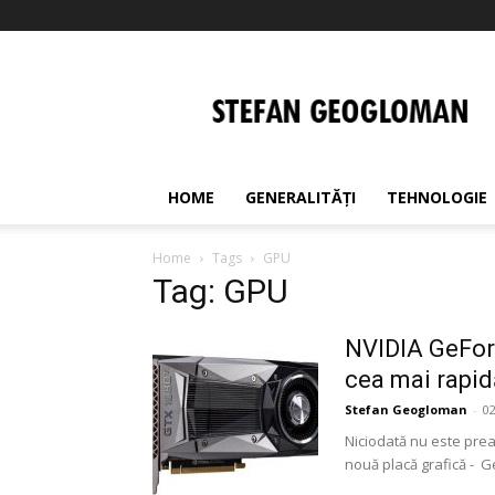
Stefan
Geogloman
HOME
GENERALITĂȚI
TEHNOLOGIE
Home
Tags
GPU
Tag: GPU
NVIDIA GeForc
cea mai rapidă
Stefan Geogloman
-
0
Niciodată nu este pre
nouă placă grafică - Ge