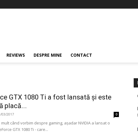
REVIEWS
DESPRE MINE
CONTACT
e GTX 1080 Ti a fost lansată și este
 placă...
2/03/2017
0
a mult când vorbim despre gaming, așadar NVIDIA a lansat o
Force GTX 1080 Ti - care...