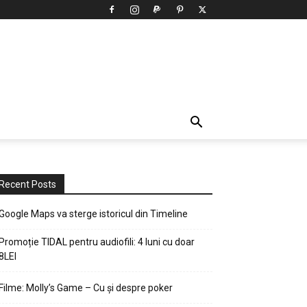
Recent Posts
Google Maps va sterge istoricul din Timeline
Promoție TIDAL pentru audiofili: 4 luni cu doar
8LEI
Filme: Molly’s Game – Cu și despre poker