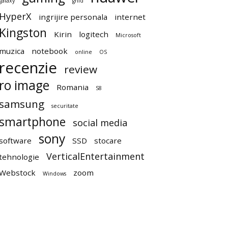
galaxy
ghid
HyperX
ingrijire personala
internet
Kingston
Kirin
logitech
Microsoft
muzica
notebook
online
OS
recenzie
review
ro image
Romania
S8
samsung
securitate
smartphone
social media
sony
software
SSD
stocare
VerticalEntertainment
tehnologie
Webstock
zoom
Windows