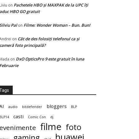
Pachetele HBO și MAXPAK de la UPC îți
Liviu
on
aduc HBO GO gratuit
Silviu Pal
Filme: Wonder Woman – Bun. Bun!
on
Cât de des folosiți telefonul ca și
Andrei
on
cameră foto principală?
DxO OpticsPro 9 este gratuit în luna
Mada
on
Februarie
Tags
AI
bloggers
audio
bitdefender
BLP
casti
BLP14
Comic Con
dj
filme
foto
evenimente
huawei
gaming