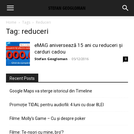
Home
Tags
Reduceri
Tag: reduceri
eMAG aniversează 15 ani cu reduceri și
carduri cadou
Stefan Geogloman
-
05/12/2016
0
Recent Posts
Google Maps va sterge istoricul din Timeline
Promoție TIDAL pentru audiofili: 4 luni cu doar 8LEI
Filme: Molly’s Game – Cu și despre poker
Filme: Te-nsori cu mine, bro’?