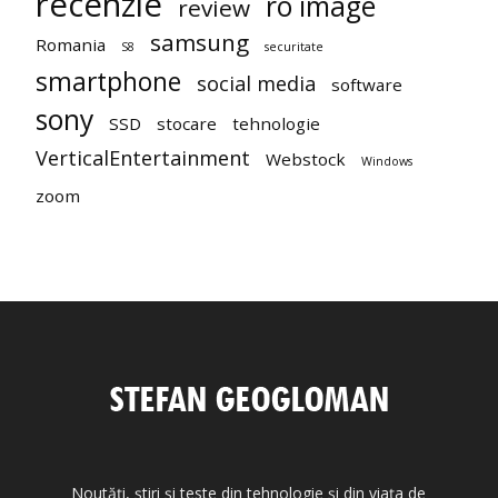
recenzie
ro image
review
samsung
Romania
S8
securitate
smartphone
social media
software
sony
SSD
stocare
tehnologie
VerticalEntertainment
Webstock
Windows
zoom
Noutăți, știri și teste din tehnologie și din viața de