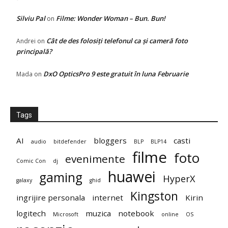
Silviu Pal
Filme: Wonder Woman – Bun. Bun!
on
Cât de des folosiți telefonul ca și cameră foto
Andrei
on
principală?
DxO OpticsPro 9 este gratuit în luna Februarie
Mada
on
Tags
AI
bloggers
casti
audio
bitdefender
BLP
BLP14
filme
foto
evenimente
Comic Con
dj
huawei
gaming
HyperX
galaxy
ghid
Kingston
ingrijire personala
internet
Kirin
logitech
muzica
notebook
Microsoft
online
OS