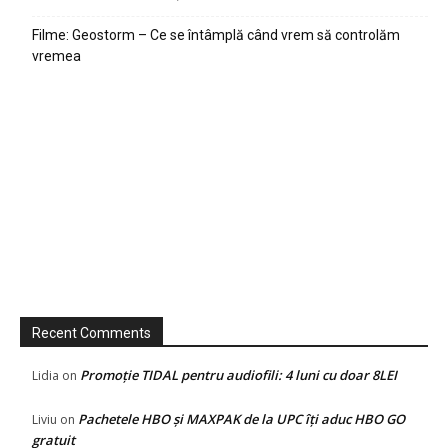
Filme: Geostorm – Ce se întâmplă când vrem să controlăm
vremea
Recent Comments
Promoție TIDAL pentru audiofili: 4 luni cu doar 8LEI
Lidia
on
Pachetele HBO și MAXPAK de la UPC îți aduc HBO GO
Liviu
on
gratuit