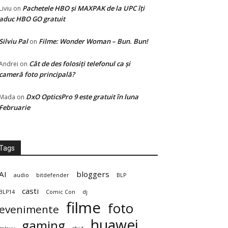
Pachetele HBO și MAXPAK de la UPC îți
Liviu
on
aduc HBO GO gratuit
Silviu Pal
Filme: Wonder Woman – Bun. Bun!
on
Cât de des folosiți telefonul ca și
Andrei
on
cameră foto principală?
DxO OpticsPro 9 este gratuit în luna
Mada
on
Februarie
Tags
AI
bloggers
audio
bitdefender
BLP
casti
BLP14
Comic Con
dj
filme
foto
evenimente
huawei
gaming