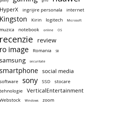
galaxy
ghid
HyperX
ingrijire personala
internet
Kingston
Kirin
logitech
Microsoft
muzica
notebook
online
OS
recenzie
review
ro image
Romania
S8
samsung
securitate
smartphone
social media
sony
software
SSD
stocare
VerticalEntertainment
tehnologie
Webstock
zoom
Windows