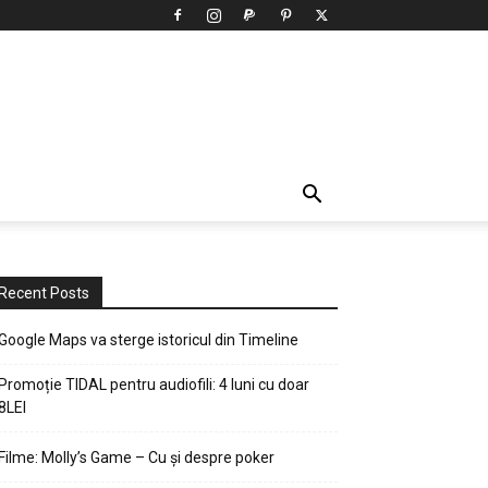
Recent Posts
Google Maps va sterge istoricul din Timeline
Promoție TIDAL pentru audiofili: 4 luni cu doar
8LEI
Filme: Molly’s Game – Cu și despre poker