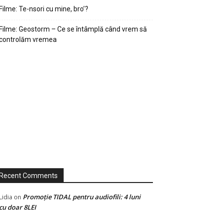
Filme: Te-nsori cu mine, bro’?
Filme: Geostorm – Ce se întâmplă când vrem să
controlăm vremea
Recent Comments
Promoție TIDAL pentru audiofili: 4 luni
Lidia
on
cu doar 8LEI