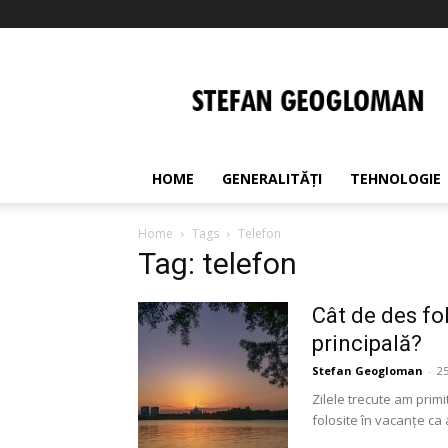
Stefan
Geogloman
HOME
GENERALITĂȚI
TEHNOLOGIE
Home
Tags
Telefon
Tag: telefon
Cât de des fol
principală?
Stefan Geogloman
-
2
Zilele trecute am prim
folosite în vacanțe ca