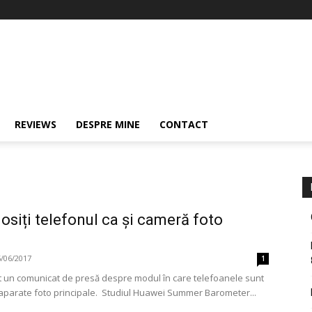
REVIEWS
DESPRE MINE
CONTACT
osiți telefonul ca și cameră foto
5/06/2017
1
it un comunicat de presă despre modul în care telefoanele sunt
 aparate foto principale. Studiul Huawei Summer Barometer...