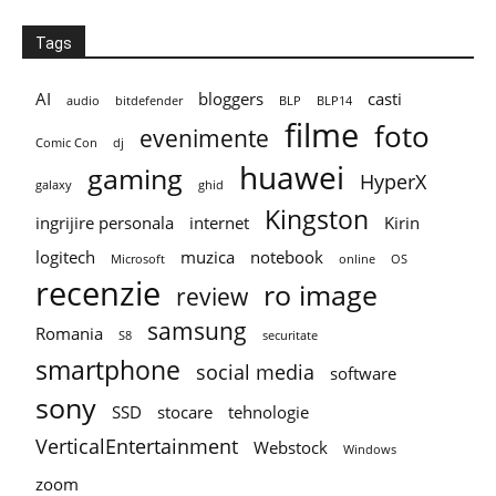
Tags
AI
bloggers
casti
audio
bitdefender
BLP
BLP14
filme
foto
evenimente
Comic Con
dj
huawei
gaming
HyperX
galaxy
ghid
Kingston
ingrijire personala
internet
Kirin
logitech
muzica
notebook
Microsoft
online
OS
recenzie
ro image
review
samsung
Romania
S8
securitate
smartphone
social media
software
sony
SSD
stocare
tehnologie
VerticalEntertainment
Webstock
Windows
zoom