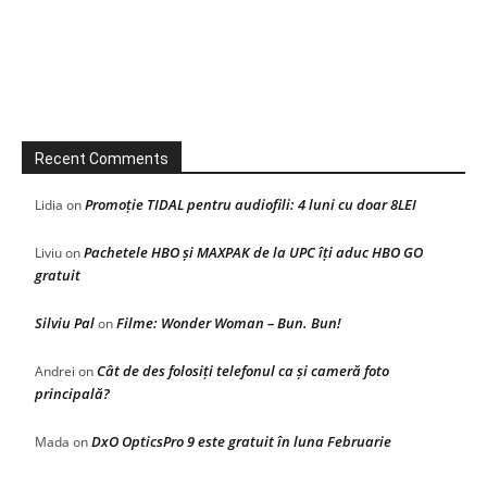
Recent Comments
Promoție TIDAL pentru audiofili: 4 luni cu doar 8LEI
Lidia
on
Pachetele HBO și MAXPAK de la UPC îți aduc HBO GO
Liviu
on
gratuit
Silviu Pal
Filme: Wonder Woman – Bun. Bun!
on
Cât de des folosiți telefonul ca și cameră foto
Andrei
on
principală?
DxO OpticsPro 9 este gratuit în luna Februarie
Mada
on