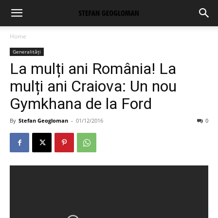
Home
Generalități
La mulți ani România! La
mulți ani Craiova: Un nou
Gymkhana de la Ford
By
Stefan Geogloman
-
01/12/2016
0