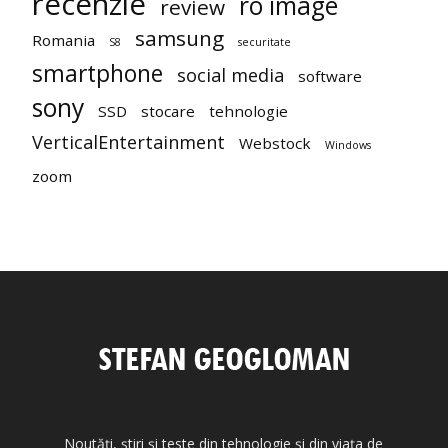
recenzie
ro image
review
samsung
Romania
S8
securitate
smartphone
social media
software
sony
SSD
stocare
tehnologie
VerticalEntertainment
Webstock
Windows
zoom
Noutăți, știri și teste din tehnologie și din viața de