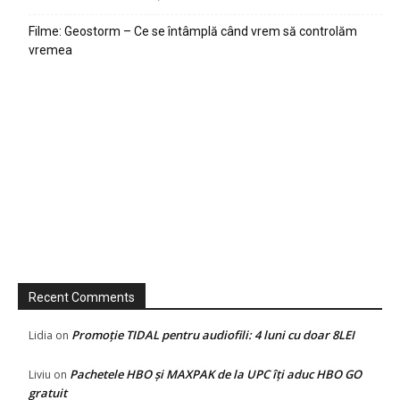
Filme: Geostorm – Ce se întâmplă când vrem să controlăm
vremea
Recent Comments
Promoție TIDAL pentru audiofili: 4 luni cu doar 8LEI
Lidia
on
Pachetele HBO și MAXPAK de la UPC îți aduc HBO GO
Liviu
on
gratuit