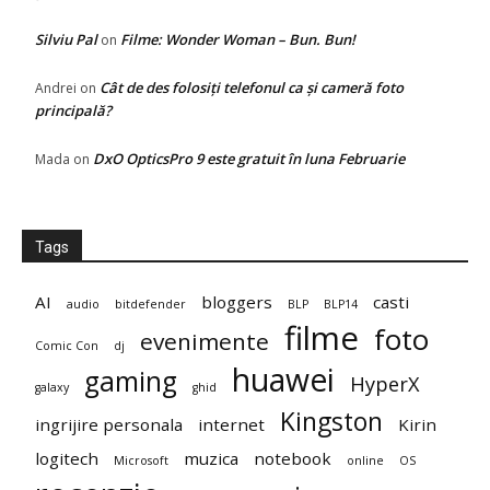
Silviu Pal
Filme: Wonder Woman – Bun. Bun!
on
Cât de des folosiți telefonul ca și cameră foto
Andrei
on
principală?
DxO OpticsPro 9 este gratuit în luna Februarie
Mada
on
Tags
AI
bloggers
casti
audio
bitdefender
BLP
BLP14
filme
foto
evenimente
Comic Con
dj
huawei
gaming
HyperX
galaxy
ghid
Kingston
ingrijire personala
internet
Kirin
logitech
muzica
notebook
Microsoft
online
OS