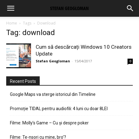
Home
Tags
Download
Tag: download
Cum să descărcați Windows 10 Creators
Update
Stefan Geogloman
-
15/04/2017
0
Recent Posts
Google Maps va sterge istoricul din Timeline
Promoție TIDAL pentru audiofili: 4 luni cu doar 8LEI
Filme: Molly’s Game – Cu și despre poker
Filme: Te-nsori cu mine, bro’?