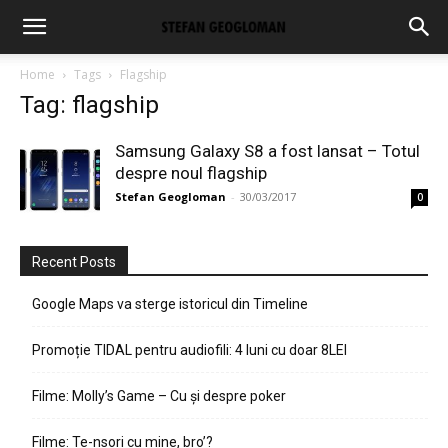
Home
Tags
Flagship
Tag: flagship
Samsung Galaxy S8 a fost lansat – Totul
despre noul flagship
Stefan Geogloman
-
30/03/2017
0
Recent Posts
Google Maps va sterge istoricul din Timeline
Promoție TIDAL pentru audiofili: 4 luni cu doar 8LEI
Filme: Molly’s Game – Cu și despre poker
Filme: Te-nsori cu mine, bro’?