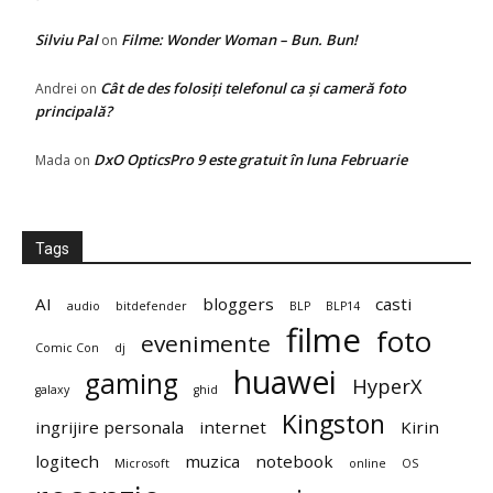
Silviu Pal
Filme: Wonder Woman – Bun. Bun!
on
Cât de des folosiți telefonul ca și cameră foto
Andrei
on
principală?
DxO OpticsPro 9 este gratuit în luna Februarie
Mada
on
Tags
AI
bloggers
casti
audio
bitdefender
BLP
BLP14
filme
foto
evenimente
Comic Con
dj
huawei
gaming
HyperX
galaxy
ghid
Kingston
ingrijire personala
internet
Kirin
logitech
muzica
notebook
Microsoft
online
OS