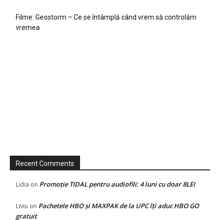
Filme: Geostorm – Ce se întâmplă când vrem să controlăm
vremea
Recent Comments
Promoție TIDAL pentru audiofili: 4 luni cu doar 8LEI
Lidia
on
Pachetele HBO și MAXPAK de la UPC îți aduc HBO GO
Liviu
on
gratuit