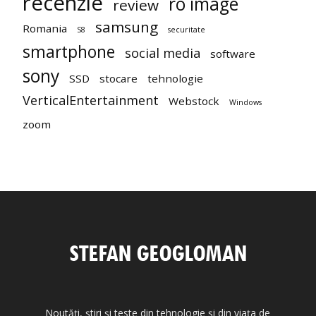
recenzie
ro image
review
samsung
Romania
S8
securitate
smartphone
social media
software
sony
SSD
stocare
tehnologie
VerticalEntertainment
Webstock
Windows
zoom
Noutăți, știri și teste din tehnologie și din viața de