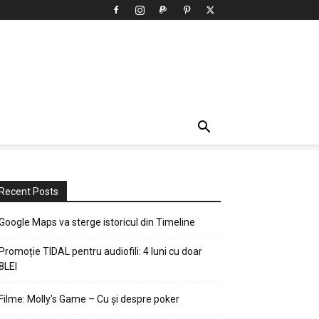
Recent Posts
Google Maps va sterge istoricul din Timeline
Promoție TIDAL pentru audiofili: 4 luni cu doar
8LEI
Filme: Molly’s Game – Cu și despre poker