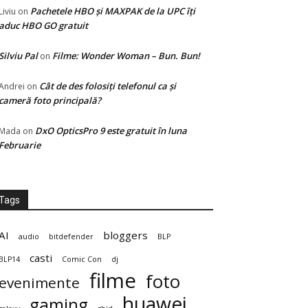
Pachetele HBO și MAXPAK de la UPC îți
Liviu
on
aduc HBO GO gratuit
Silviu Pal
Filme: Wonder Woman – Bun. Bun!
on
Cât de des folosiți telefonul ca și
Andrei
on
cameră foto principală?
DxO OpticsPro 9 este gratuit în luna
Mada
on
Februarie
Tags
AI
bloggers
audio
bitdefender
BLP
casti
BLP14
Comic Con
dj
filme
foto
evenimente
huawei
gaming