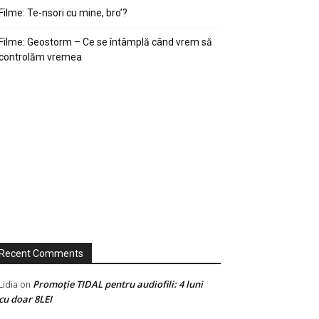
Filme: Te-nsori cu mine, bro’?
Filme: Geostorm – Ce se întâmplă când vrem să
controlăm vremea
Recent Comments
Promoție TIDAL pentru audiofili: 4 luni
Lidia
on
cu doar 8LEI