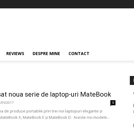
REVIEWS
DESPRE MINE
CONTACT
at noua serie de laptop-uri MateBook
4/05/2017
0
a de produse portabile prin trei noi laptopuri elegante și
ateBook X, MateBook E și MateBook D. Aceste noi modele...