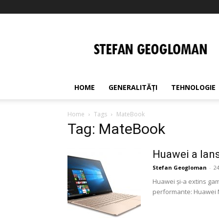
Stefan
Geogloman
HOME
GENERALITĂȚI
TEHNOLOGIE
Home
Tags
MateBook
Tag: MateBook
Huawei a lans
Stefan Geogloman
-
2
Huawei și-a extins gam
performante: Huawei M