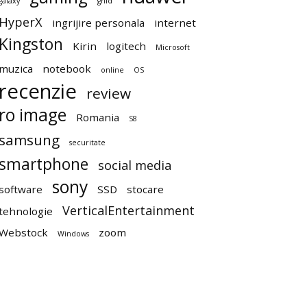
galaxy
ghid
HyperX
ingrijire personala
internet
Kingston
Kirin
logitech
Microsoft
muzica
notebook
online
OS
recenzie
review
ro image
Romania
S8
samsung
securitate
smartphone
social media
sony
software
SSD
stocare
VerticalEntertainment
tehnologie
Webstock
zoom
Windows