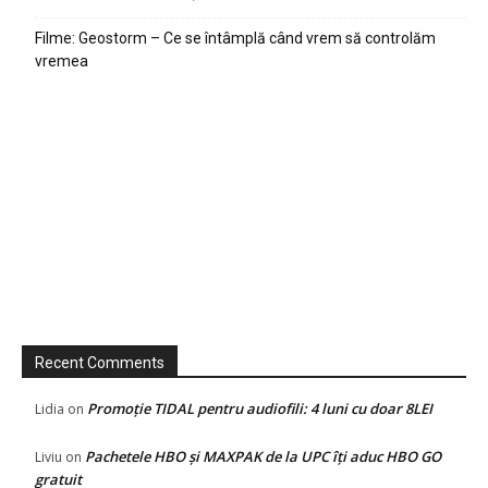
Filme: Geostorm – Ce se întâmplă când vrem să controlăm
vremea
Recent Comments
Promoție TIDAL pentru audiofili: 4 luni cu doar 8LEI
Lidia
on
Pachetele HBO și MAXPAK de la UPC îți aduc HBO GO
Liviu
on
gratuit