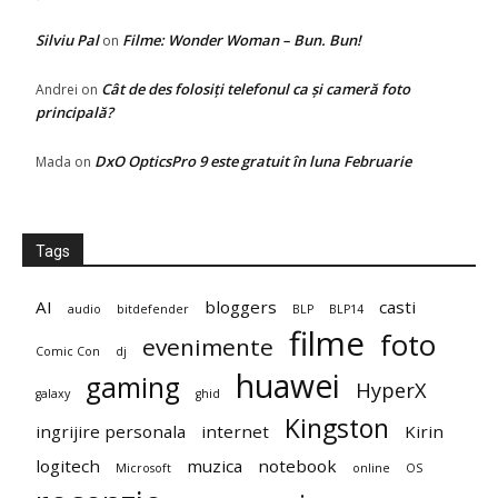
Silviu Pal
Filme: Wonder Woman – Bun. Bun!
on
Cât de des folosiți telefonul ca și cameră foto
Andrei
on
principală?
DxO OpticsPro 9 este gratuit în luna Februarie
Mada
on
Tags
AI
bloggers
casti
audio
bitdefender
BLP
BLP14
filme
foto
evenimente
Comic Con
dj
huawei
gaming
HyperX
galaxy
ghid
Kingston
ingrijire personala
internet
Kirin
logitech
muzica
notebook
Microsoft
online
OS