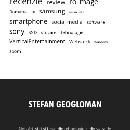
recenzie
ro image
review
samsung
Romania
S8
securitate
smartphone
social media
software
sony
SSD
stocare
tehnologie
VerticalEntertainment
Webstock
Windows
zoom
Noutăți, știri și teste din tehnologie și din viața de