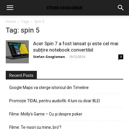
Home
Tags
Spin 5
Tag: spin 5
Acer Spin 7 a fost lansat și este cel mai
subțire notebook convertibil
Stefan Geogloman
-
19/12/2016
0
Recent Posts
Google Maps va sterge istoricul din Timeline
Promoție TIDAL pentru audiofili: 4 luni cu doar 8LEI
Filme: Molly’s Game – Cu și despre poker
Filme: Te-nsori cu mine, bro’?