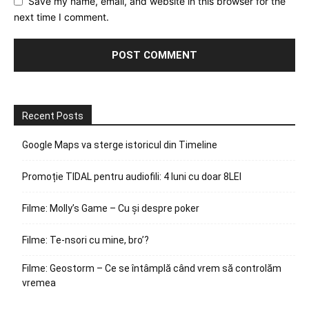
Save my name, email, and website in this browser for the
next time I comment.
Recent Posts
Google Maps va sterge istoricul din Timeline
Promoție TIDAL pentru audiofili: 4 luni cu doar 8LEI
Filme: Molly’s Game – Cu și despre poker
Filme: Te-nsori cu mine, bro’?
Filme: Geostorm – Ce se întâmplă când vrem să controlăm
vremea