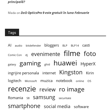
principală?
DxO OpticsPro 9 este gratuit în luna Februarie
Mada
on
Tags
AI
bloggers
casti
audio
bitdefender
BLP
BLP14
filme
foto
evenimente
Comic Con
dj
huawei
gaming
HyperX
galaxy
ghid
Kingston
ingrijire personala
internet
Kirin
logitech
muzica
notebook
Microsoft
online
OS
recenzie
ro image
review
samsung
Romania
S8
securitate
smartphone
social media
software