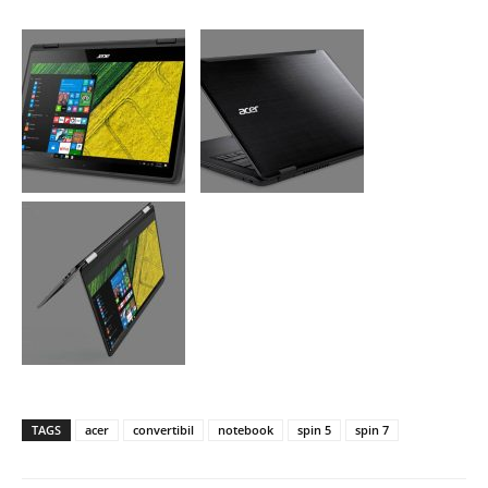
TAGS
acer
convertibil
notebook
spin 5
spin 7