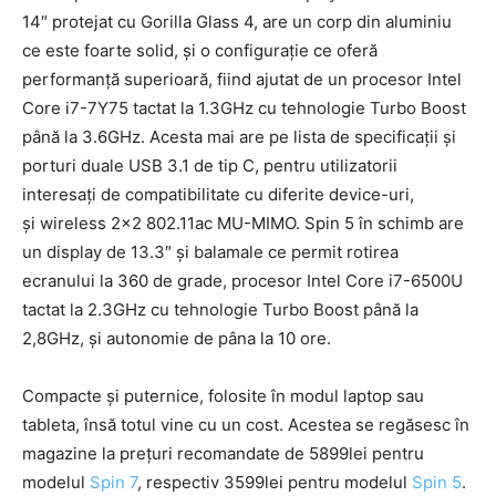
14″ protejat cu Gorilla Glass 4, are un corp din aluminiu
ce este foarte solid, și o configurație ce oferă
performanță superioară, fiind ajutat de un procesor Intel
Core i7-7Y75 tactat la 1.3GHz cu tehnologie Turbo Boost
până la 3.6GHz. Acesta mai are pe lista de specificații și
porturi duale USB 3.1 de tip C, pentru utilizatorii
interesați de compatibilitate cu diferite device-uri,
și wireless 2×2 802.11ac MU-MIMO. Spin 5 în schimb are
un display de 13.3″ și balamale ce permit rotirea
ecranului la 360 de grade, procesor Intel Core i7-6500U
tactat la 2.3GHz cu tehnologie Turbo Boost până la
2,8GHz, și autonomie de pâna la 10 ore.
Compacte și puternice, folosite în modul laptop sau
tableta, însă totul vine cu un cost. Acestea se regăsesc în
magazine la prețuri recomandate de 5899lei pentru
modelul
Spin 7
, respectiv 3599lei pentru modelul
Spin 5
.