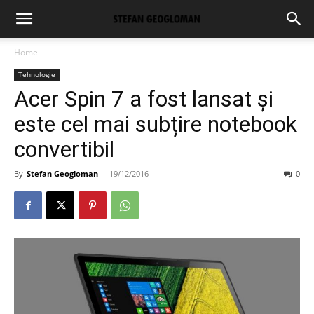
Home
Tehnologie
Acer Spin 7 a fost lansat și
este cel mai subțire notebook
convertibil
By
Stefan Geogloman
-
19/12/2016
0