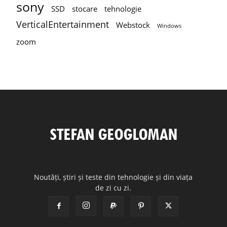
sony
SSD
stocare
tehnologie
VerticalEntertainment
Webstock
Windows
zoom
Noutăți, știri și teste din tehnologie și din viața
de zi cu zi.