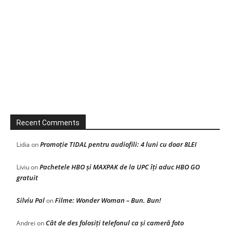
Recent Comments
Promoție TIDAL pentru audiofili: 4 luni cu doar 8LEI
Lidia
on
Pachetele HBO și MAXPAK de la UPC îți aduc HBO GO
Liviu
on
gratuit
Silviu Pal
Filme: Wonder Woman – Bun. Bun!
on
Cât de des folosiți telefonul ca și cameră foto
Andrei
on