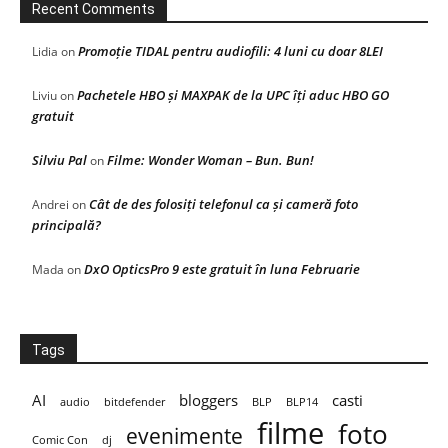
Recent Comments
Promoție TIDAL pentru audiofili: 4 luni cu doar 8LEI
Lidia
on
Pachetele HBO și MAXPAK de la UPC îți aduc HBO GO
Liviu
on
gratuit
Silviu Pal
Filme: Wonder Woman – Bun. Bun!
on
Cât de des folosiți telefonul ca și cameră foto
Andrei
on
principală?
DxO OpticsPro 9 este gratuit în luna Februarie
Mada
on
Tags
AI
bloggers
casti
audio
bitdefender
BLP
BLP14
filme
foto
evenimente
Comic Con
dj