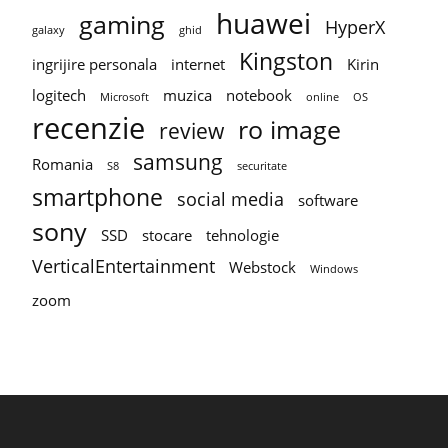
huawei
gaming
HyperX
galaxy
ghid
Kingston
ingrijire personala
internet
Kirin
logitech
muzica
notebook
Microsoft
online
OS
recenzie
ro image
review
samsung
Romania
S8
securitate
smartphone
social media
software
sony
SSD
stocare
tehnologie
VerticalEntertainment
Webstock
Windows
zoom