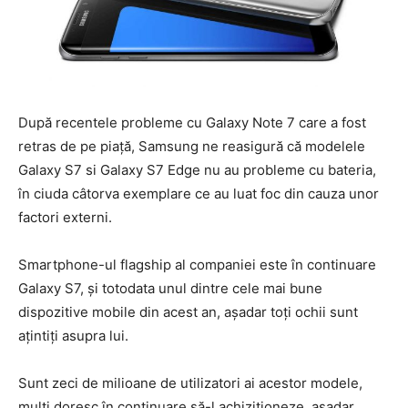
După recentele probleme cu Galaxy Note 7 care a fost
retras de pe piață, Samsung ne reasigură că modelele
Galaxy S7 si Galaxy S7 Edge nu au probleme cu bateria,
în ciuda câtorva exemplare ce au luat foc din cauza unor
factori externi.
Smartphone-ul flagship al companiei este în continuare
Galaxy S7, și totodata unul dintre cele mai bune
dispozitive mobile din acest an, așadar toți ochii sunt
ațintiți asupra lui.
Sunt zeci de milioane de utilizatori ai acestor modele,
mulți doresc în continuare să-l achiziționeze, așadar